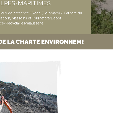
ALPES-MARITIMES
lieux de présence : Siège (Colomars) / Carrière du
scorn, Massoins et Tournefort/Dépôt
ice/Recyclage Malaussène
 ENVIRONNEMENT
TE
LIRE LA SUITE