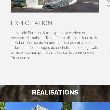
No
po
EXPLOITATION
La société Bermont & fils exploite la carrière du
Vescorn, Massoins et Tournefort et dispose d’une filiale,
la Malaussénoise de Valorisation, qui exploite une
installation de stockages de déchets inertes de gravats
et matériaux non pollués situées sur la commune de
Malaussène.
RÉALISATIONS