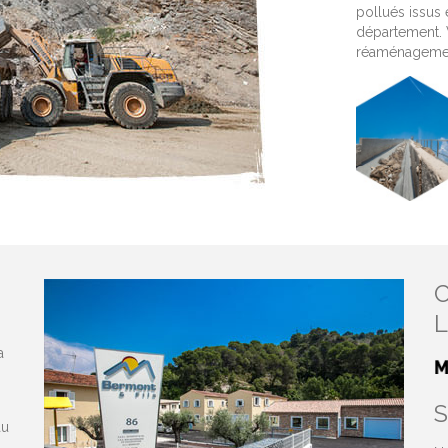
pollués issus
département. 
réaménagement
C
a
au